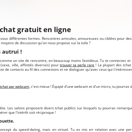
chat gratuit en ligne
sous différentes formes. Rencontres amicales, amoureuses ou ciblées pour des
 moyens de discussion qu'on nous propose sur la toile ?
 autrui !
est comme un site de rencontre, en beaucoup moins fastidieux. Tu te connectes e
(sexe, ville, affinités diverses) pour
trouver ta perle rare
! La plupart des tcha
ste de contacts au fil des connexions et ne dialoguer qu'avec ceux qui t'intéresse
tchat par webcam
, c'est mieux ! Équipé d'une webcam et d'un micro, tu pourras d
 tête. Les salons proposent divers tchat publics sur lesquels tu pourras remarq
pérer que l'intérêt soit réciproque !
houette.
concept du speed-dating, mais en virtuel. Tu es mis en relation avec une per