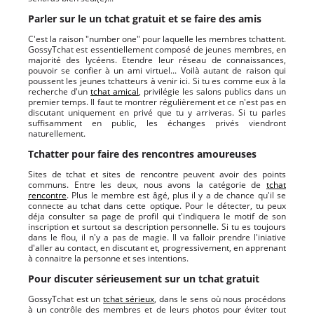
Parler sur le un tchat gratuit et se faire des amis
C'est la raison "number one" pour laquelle les membres tchattent.
GossyTchat est essentiellement composé de jeunes membres, en
majorité des lycéens. Etendre leur réseau de connaissances,
pouvoir se confier à un ami virtuel... Voilà autant de raison qui
poussent les jeunes tchatteurs à venir ici. Si tu es comme eux à la
recherche d'un
tchat amical
, privilégie les salons publics dans un
premier temps. Il faut te montrer régulièrement et ce n'est pas en
discutant uniquement en privé que tu y arriveras. Si tu parles
suffisamment en public, les échanges privés viendront
naturellement.
Tchatter pour faire des rencontres amoureuses
Sites de tchat et sites de rencontre peuvent avoir des points
communs. Entre les deux, nous avons la catégorie de
tchat
rencontre
. Plus le membre est âgé, plus il y a de chance qu'il se
connecte au tchat dans cette optique. Pour le détecter, tu peux
déja consulter sa page de profil qui t'indiquera le motif de son
inscription et surtout sa description personnelle. Si tu es toujours
dans le flou, il n'y a pas de magie. Il va falloir prendre l'iniative
d'aller au contact, en discutant et, progressivement, en apprenant
à connaitre la personne et ses intentions.
Pour discuter sérieusement sur un tchat gratuit
GossyTchat est un
tchat sérieux
, dans le sens où nous procédons
à un contrôle des membres et de leurs photos pour éviter tout